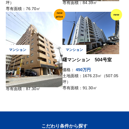
坪）
専有面積：
84.39㎡
専有面積：
76.70㎡
new
new
price
ダイアパレス本町 704号
曙マンション 504号室
室
価格：
450万円
土地面積：
1676.23㎡（507.05
価格：
2,200万円
坪）
土地面積：
－
専有面積：
91.30㎡
専有面積：
87.30㎡
こだわり条件から探す