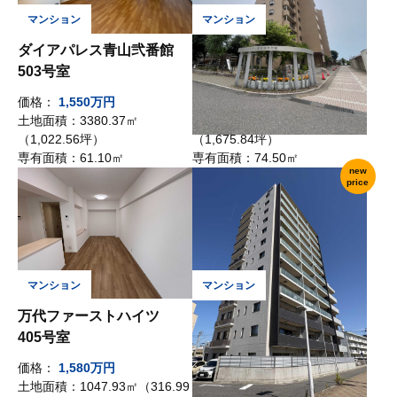
ダイアパレス青山弐番館
グリーンタウン東新潟壱号
503号室
館 108号室
価格：
1,550万円
価格：
1,480万円
土地面積：
3380.37㎡
土地面積：
5539.98㎡
（1,022.56坪）
（1,675.84坪）
専有面積：
61.10㎡
専有面積：
74.50㎡
new
price
万代ファーストハイツ
ダイアパレス白山駅前
405号室
201号室
価格：
1,580万円
価格：
3,480万円
土地面積：
1047.93㎡（316.99
土地面積：
－