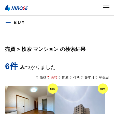
BUY
売買 > 検索 マンション の検索結果
6件
価格
面積
間取
住所
築年月
登録日
new
new