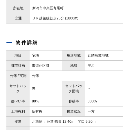
所在地
新潟市中央区寄居町
交通
ＪＲ越後線徒歩25分 (1800m)
物件詳細
地目
宅地
用途地域
近隣商業地域
都市計画
市街化区域
地勢
平坦
公簿 / 実測
公簿
セットバッ
セットバッ
無
－
ク
ク面積
建ぺい率
80%
容積率
300%
土地権利
所有権
接道状況
一方
接道
北西側： 公道 幅員 12.40m 間口 9.20m