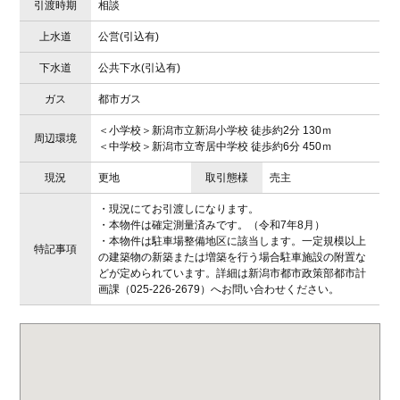
引渡時期
相談
上水道
公営(引込有)
下水道
公共下水(引込有)
ガス
都市ガス
＜小学校＞新潟市立新潟小学校 徒歩約2分 130ｍ
周辺環境
＜中学校＞新潟市立寄居中学校 徒歩約6分 450ｍ
現況
更地
取引態様
売主
・現況にてお引渡しになります。
・本物件は確定測量済みです。（令和7年8月）
・本物件は駐車場整備地区に該当します。一定規模以上
特記事項
の建築物の新築または増築を行う場合駐車施設の附置な
どが定められています。詳細は新潟市都市政策部都市計
画課（025-226-2679）へお問い合わせください。