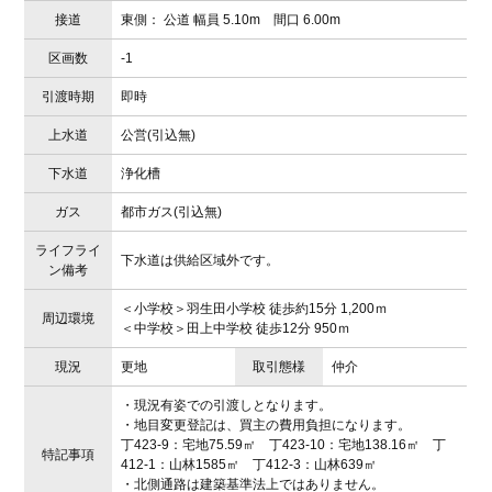
接道
東側： 公道 幅員 5.10m 間口 6.00m
区画数
-1
引渡時期
即時
上水道
公営(引込無)
下水道
浄化槽
ガス
都市ガス(引込無)
ライフライ
下水道は供給区域外です。
ン備考
＜小学校＞羽生田小学校 徒歩約15分 1,200ｍ
周辺環境
＜中学校＞田上中学校 徒歩12分 950ｍ
現況
更地
取引態様
仲介
・現況有姿での引渡しとなります。
・地目変更登記は、買主の費用負担になります。
丁423-9：宅地75.59㎡ 丁423-10：宅地138.16㎡ 丁
特記事項
412-1：山林1585㎡ 丁412-3：山林639㎡
・北側通路は建築基準法上ではありません。