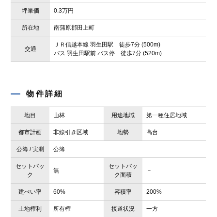
坪単価
0.3万円
所在地
南蒲原郡田上町
ＪＲ信越本線 羽生田駅 徒歩7分 (500m)
交通
バス 羽生田駅前 バス停 徒歩7分 (520m)
物件詳細
地目
山林
用途地域
第一種住居地域
都市計画
非線引き区域
地勢
高台
公簿 / 実測
公簿
セットバッ
セットバッ
無
－
ク
ク面積
建ぺい率
60%
容積率
200%
土地権利
所有権
接道状況
一方