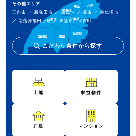
その他エリア
三条市
／
新発田市
／
加茂市
／
燕市
／
南魚沼市
／
南蒲原郡田上町
／
東蒲原郡阿賀町
こだわり条件から探す
土地
収益物件
戸建
マンション