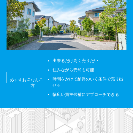
出来るだけ高く売りたい
住みながら売却も可能
におすすめ
こんな
方
時間をかけて納得のいく条件で売り出
せる
幅広い買主候補にアプローチできる