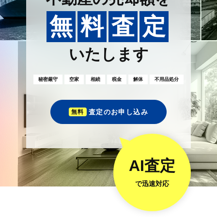
無
料
査
定
いたします
秘密厳守
空家
相続
税金
解体
不用品処分
査定のお申し込み
無料
AI査定
で迅速対応