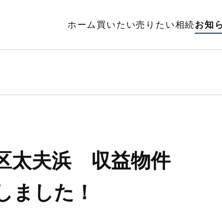
ホーム
買いたい
売りたい
相続
お知
区太夫浜 収益物件
しました！