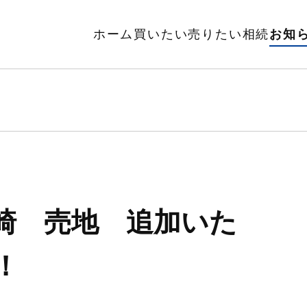
ホーム
買いたい
売りたい
相続
お知
崎 売地 追加いた
！