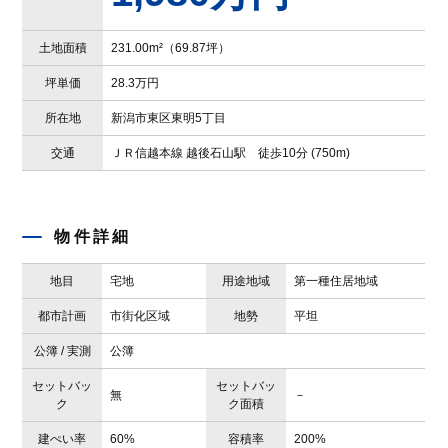
土地面積
231.00m²（69.87坪）
坪単価
28.3万円
所在地
新潟市東区東明5丁目
交通
ＪＲ信越本線 越後石山駅 徒歩10分 (750m)
物件詳細
地目
宅地
用途地域
第一種住居地域
都市計画
市街化区域
地勢
平坦
公簿 / 実測
公簿
セットバッ
セットバッ
無
－
ク
ク面積
建ぺい率
60%
容積率
200%