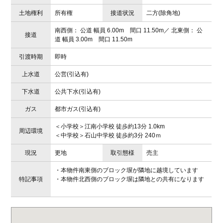
土地権利
所有権
接道状況
二方(除角地)
南西側： 公道 幅員 6.00m 間口 11.50m／ 北東側： 公
接道
道 幅員 3.00m 間口 11.50m
引渡時期
即時
上水道
公営(引込有)
下水道
公共下水(引込有)
ガス
都市ガス(引込有)
＜小学校＞江南小学校 徒歩約13分 1.0km
周辺環境
＜中学校＞石山中学校 徒歩約3分 240ｍ
現況
更地
取引態様
売主
・本物件南東側のブロック塀が隣地に越境しています
特記事項
・本物件北西側のブロック塀は隣地との共有になります