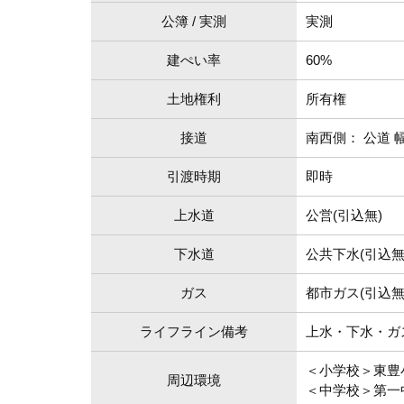
公簿 / 実測
実測
建ぺい率
60%
土地権利
所有権
接道
南西側： 公道 幅員
引渡時期
即時
上水道
公営(引込無)
下水道
公共下水(引込無
ガス
都市ガス(引込無
ライフライン備考
上水・下水・ガ
＜小学校＞東豊小学
周辺環境
＜中学校＞第一中学