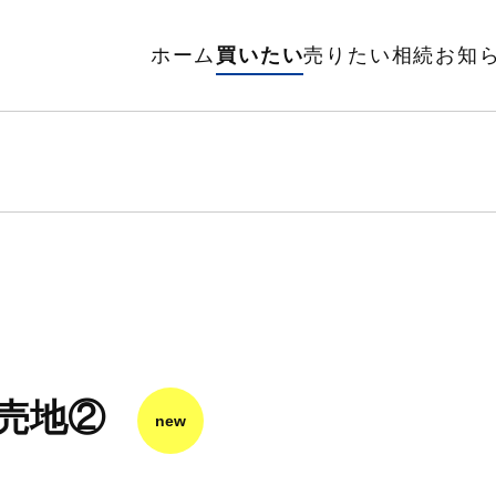
ホーム
買いたい
売りたい
相続
お知
 売地②
new